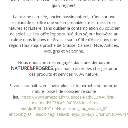
qui y règnent.
La piscine carrelée, ancien bassin naturel, trône sur une
esplanade et offre une vue imprenable sur le massif des
Maures et l’Esterel sans oublier la contemplation du coucher
de soleil. Le lieu offre l’opportunité d’un séjour bien-être au
calme dans le pays de Grasse sur la Côte d’Azur dans une
région touristique proche de Grasse, Cannes, Nice, Antibes,
Mougins et Valbonne.
Nous nous sommes engagés dans une démarche
NATURE
&
PROGRES
, plus haut cahier des charges pour
des produits et services 100% naturel.
Si vous souhaitez en savoir plus sur le mimétisme homme-
nature, prises de conscience sur le
lieu:
https://www.amazon.fr/Nuances-Red%C3%A9finir-
curseurs-d%C3%A9s%C3%A9quilibres-
vie/dp/B0GQPY1C5N/ref=tmm_pap_swatch_0?
_encoding=UTF8&dib_tag=se&dib=eyJ2IjoiMSJ9.Dri3nZIVaO4
1