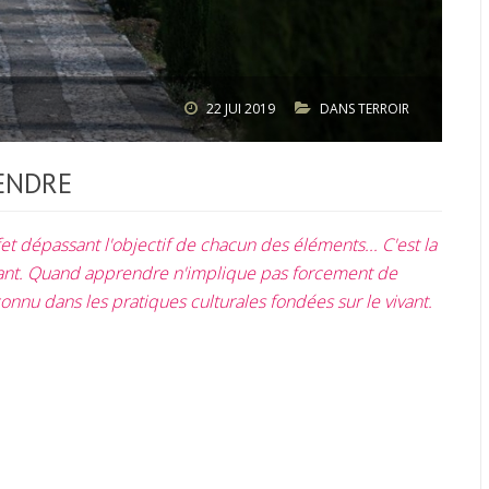
22
JUI 2019
DANS
TERROIR
ENDRE
t dépassant l'objectif de chacun des éléments... C'est la
ivant. Quand apprendre n'implique pas forcement de
onnu dans les pratiques culturales fondées sur le vivant.