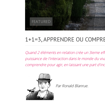
FEATURED
1+1=3, APPRENDRE OU COMPR
Quand 2 éléments en relation crée un 3ieme effe
puissance de l'interaction dans le monde du v
comprendre pour agir, en laissant une part d'inc
Par Ronald Blanrue.