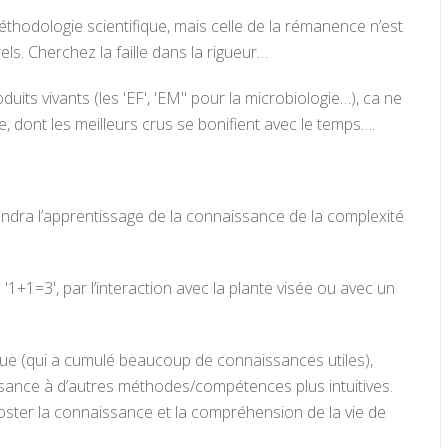
hodologie scientifique, mais celle de la rémanence n’est
ls. Cherchez la faille dans la rigueur…
uits vivants (les 'EF', 'EM" pour la microbiologie…), ca ne
e, dont les meilleurs crus se bonifient avec le temps….
tendra l’apprentissage de la connaissance de la complexité
'1+1=3', par l’interaction avec la plante visée ou avec un
ique (qui a cumulé beaucoup de connaissances utiles),
ssance à d’autres méthodes/compétences plus intuitives.
ster la connaissance et la compréhension de la vie de