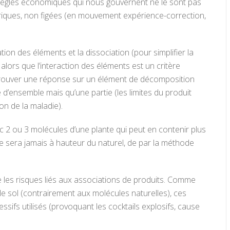
s règles économiques qui nous gouvernent ne le sont pas
mpiriques, non figées (en mouvement expérience-correction,
ion des éléments et la dissociation (pour simplifier la
ors que l’interaction des éléments est un critère
s. Trouver une réponse sur un élément de décomposition
 d’ensemble mais qu’une partie (les limites du produit
on de la maladie).
c 2 ou 3 molécules d’une plante qui peut en contenir plus
 ne sera jamais à hauteur du naturel, de par la méthode
te les risques liés aux associations de produits. Comme
e sol (contrairement aux molécules naturelles), ces
sifs utilisés (provoquant les cocktails explosifs, cause