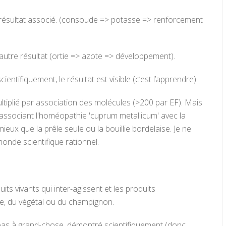
 un résultat associé. (consoude => potasse => renforcement
un autre résultat (ortie => azote => développement).
ientifiquement, le résultat est visible (c’est l’apprendre).
multiplié par association des molécules (>200 par EF). Mais
En associant l'homéopathie 'cuprum metallicum' avec la
ieux que la prêle seule ou la bouillie bordelaise. Je ne
monde scientifique rationnel.
its vivants qui inter-agissent et les produits
cte, du végétal ou du champignon.
as à grand-chose, démontré scientifiquement (donc