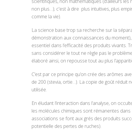
scientifiques, non mathématiques (d’ailleurs le
non plus…); c'est à dire plus intuitives, plus e
comme la vie).
La science base trop sa recherche sur la séparat
démonstration aux connaissances du moment), al
essentiel dans l’efficacité des produits vivant
sans considérer le tout ne règle pas le problème
élaboré ainsi, on repousse tout au plus l’appariti
C’est par ce principe qu’on crée des arômes ave
de 200 (stevia, ortie…). La copie de goût réduit
utilisée.
En éludant l’interaction dans l’analyse, on occul
les molécules chimiques sont rémanentes dans l
associations se font aux grés des produits succes
potentielle des pertes de ruches).