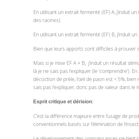
En utilisant un extrait fermenté (EF) A, j’induit
des racines).
En utilisant un extrait fermenté (EF) B, j’induit 
Bien que leurs apports sont difficiles à prouver sc
Mais si je mixe EF A + B, j’induit un résultat dé
là je ne sais pas l’expliquer (le 'comprendre'). 
décoction de prèle, l’œil de paon est < 5%, bien m
sais pas l’expliquer, donc pas de valeur dans le 
Esprit critique et dérision
:
C’est la différence majeure entre l’usage de produ
conventionnels basés sur l’élimination de l’inse
Le développement des connaissances ne tient p